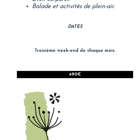
Balade et activités de plein-air.
DATES
Troisième week‑end de chaque mois.
490€