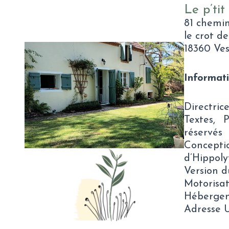
Le p’tit
81 chemi
le crot d
18360 Ve
Informati
Directric
Textes, 
réservés
Concepti
d’Hippoly
Version du
Motorisat
Hébergem
Adresse U