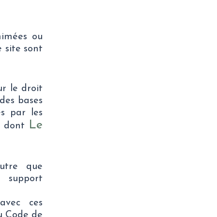
nimées ou
 site sont
r le droit
 des bases
s par les
Le
et dont
utre que
n support
 avec ces
du Code de