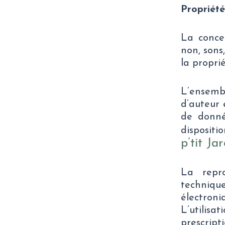
Propriété
La conce
non, sons
la proprié
L’ensembl
d’auteur 
de donné
dispositio
p’tit Ja
La repr
techniqu
électroni
L’utilis
prescript