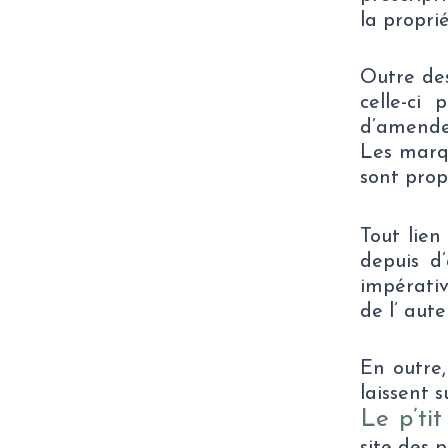
la proprié
Outre des
celle-ci
d’amende
Les marqu
sont propr
Tout lien
depuis d’
impérativ
de l’ aute
En outre,
laissent 
Le p’ti