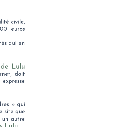
té civile,
000 euros
tés qui en
 de Lulu
rnet, doit
t expresse
dres » qui
e site que
r un autre
e Lulu