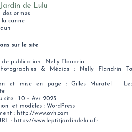
 Jardin de Lulu
n des ormes
e la canne
sdun
ons sur le site
e de publication : Nelly Flandrin
Photographies & Médias : Nelly Flandrin To
on et mise en page : Gilles Muratel – Les
te
 site : 1.0 – Avr. 2023
ion et modèles : WordPress
ent : http://www.ovh.com
RL : https://www.leptitjardindelulu.fr